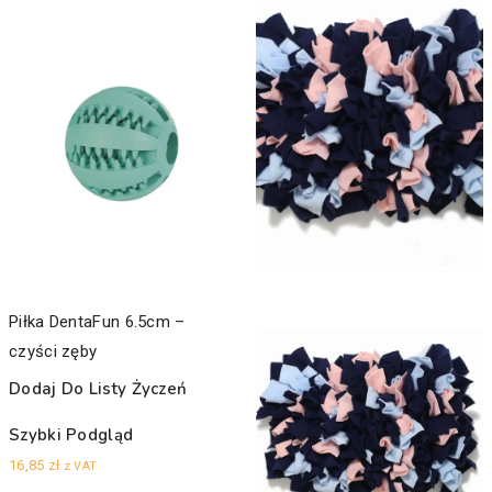
Piłka DentaFun 6.5cm –
czyści zęby
Dodaj Do Listy Życzeń
Szybki Podgląd
16,85
zł
z VAT