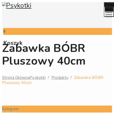
Przeł
Menu
0
Koszyk
Zabawka BÓBR
Pluszowy 40cm
Strona Główna
Psykotki
/
Produkty
/
Zabawka BÓBR
Pluszowy 40cm
Kategorie