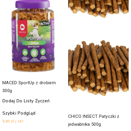
MACED SportUp z drobiem
300g
Dodaj Do Listy Życzeń
Szybki Podgląd
CHICO INSECT Patyczki z
9,85
zł
z VAT
jedwabnika 500g