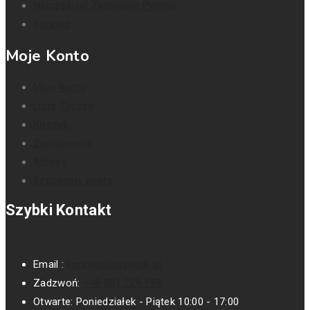
Najczęściej Zadawane Pytania
Kontakt
Moje Konto
Moje konto
Lista Życzeń
Koszyk
Zamówienia
Adresy
Szczegóły konta
Szybki Kontakt
Email :
kontakt@psykotki.pl
Zadzwoń:
+48 501 229 999
Otwarte:
Poniedziałek - Piątek 10:00 - 17:00