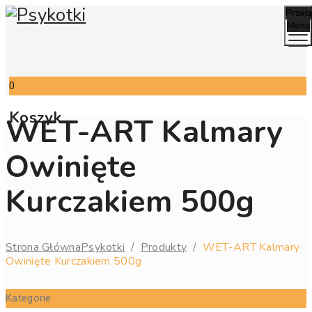
Przeł
Menu
0
Koszyk
WET-ART Kalmary
Owinięte
Kurczakiem 500g
Strona Główna
Psykotki
/
Produkty
/
WET-ART Kalmary
Owinięte Kurczakiem 500g
Kategorie