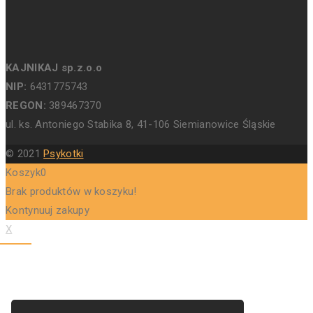
KAJNIKAJ sp.z.o.o
NIP:
6431775743
REGON:
389467370
ul. ks. Antoniego Stabika 8, 41-106 Siemianowice Śląskie
© 2021
Psykotki
Koszyk
0
Brak produktów w koszyku!
Kontynuuj zakupy
X