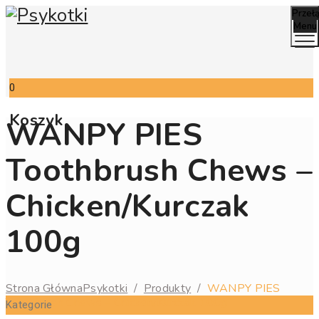
Przeł
Menu
0
Koszyk
WANPY PIES
Toothbrush Chews –
Chicken/kurczak
100g
Strona Główna
Psykotki
/
Produkty
/
WANPY PIES
Toothbrush Chews – Chicken/kurczak 100g
Kategorie