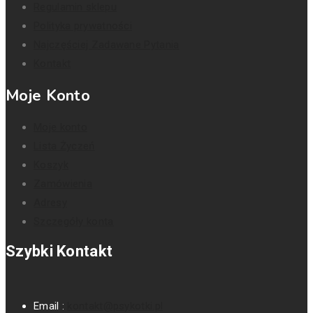
Regulamin sklepu
Polityka prywatności
Najczęściej Zadawane Pytania
Kontakt
Moje Konto
Moje konto
Lista Życzeń
Koszyk
Zamówienia
Adresy
Szczegóły konta
Szybki Kontakt
Email :
kontakt@psykotki.pl