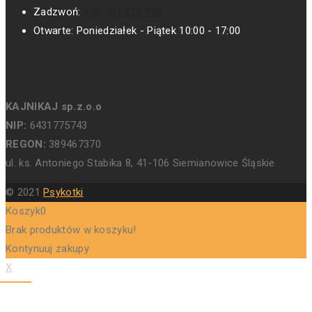
Zadzwoń:
+48 501 229 999
Otwarte:
Poniedziałek - Piątek 10:00 - 17:00
KAJNIKAJ sp.z.o.o
NIP:
6431775743
REGON:
389467370
ul. ks. Antoniego Stabika 8, 41-106 Siemianowice Śląskie
© 2021
Psykotki
Koszyk
0
Brak produktów w koszyku!
Kontynuuj zakupy
X