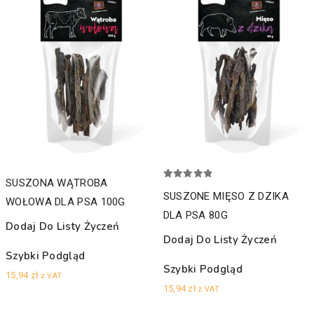
SUSZONA WĄTROBA
Oceniono
5.00
SUSZONE MIĘSO Z DZIKA
WOŁOWA DLA PSA 100G
na 5
DLA PSA 80G
Dodaj Do Listy Życzeń
Dodaj Do Listy Życzeń
Szybki Podgląd
Szybki Podgląd
15,94
zł
z VAT
15,94
zł
z VAT