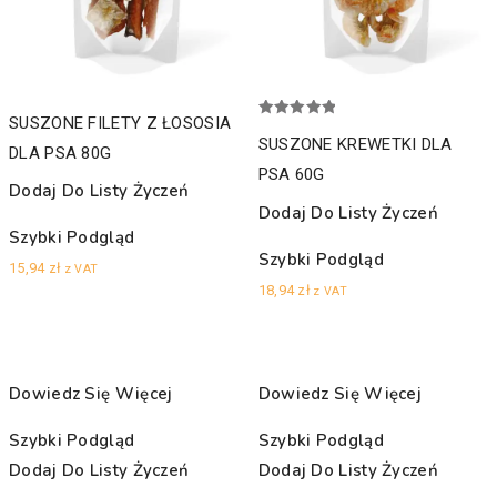
SUSZONE FILETY Z ŁOSOSIA
Oceniono
5.00
SUSZONE KREWETKI DLA
DLA PSA 80G
na 5
PSA 60G
Dodaj Do Listy Życzeń
Dodaj Do Listy Życzeń
Szybki Podgląd
Szybki Podgląd
15,94
zł
z VAT
18,94
zł
z VAT
Dowiedz Się Więcej
Dowiedz Się Więcej
Szybki Podgląd
Szybki Podgląd
Dodaj Do Listy Życzeń
Dodaj Do Listy Życzeń