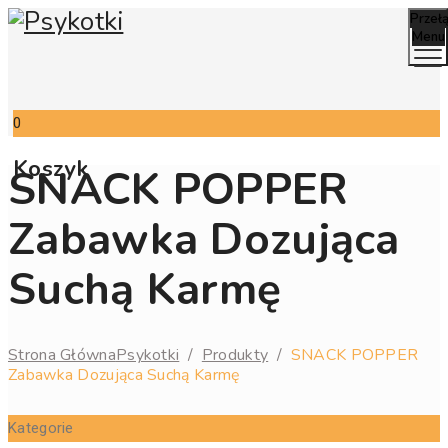
Przeł
Menu
0
Koszyk
SNACK POPPER
Zabawka Dozująca
Suchą Karmę
Strona Główna
Psykotki
/
Produkty
/
SNACK POPPER
Zabawka Dozująca Suchą Karmę
Kategorie