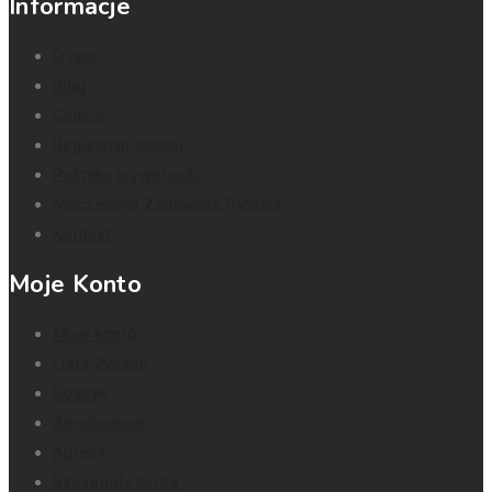
Informacje
O nas
Blog
Galeria
Regulamin sklepu
Polityka prywatności
Najczęściej Zadawane Pytania
Kontakt
Moje Konto
Moje konto
Lista Życzeń
Koszyk
Zamówienia
Adresy
Szczegóły konta