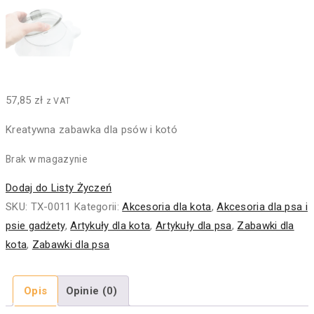
57,85
zł
z VAT
Kreatywna zabawka dla psów i kotó
Brak w magazynie
Dodaj do Listy Życzeń
SKU:
TX-0011
Kategorii:
Akcesoria dla kota
,
Akcesoria dla psa i
psie gadżety
,
Artykuły dla kota
,
Artykuły dla psa
,
Zabawki dla
kota
,
Zabawki dla psa
Opis
Opinie (0)