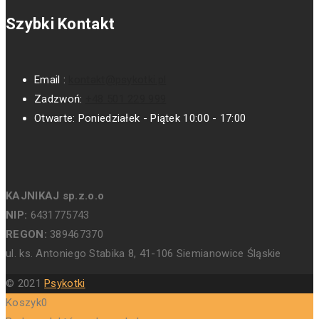
Szybki Kontakt
Email :
kontakt@psykotki.pl
Zadzwoń:
+48 501 229 999
Otwarte:
Poniedziałek - Piątek 10:00 - 17:00
KAJNIKAJ sp.z.o.o
NIP:
6431775743
REGON:
389467370
ul. ks. Antoniego Stabika 8, 41-106 Siemianowice Śląskie
© 2021
Psykotki
Koszyk
0