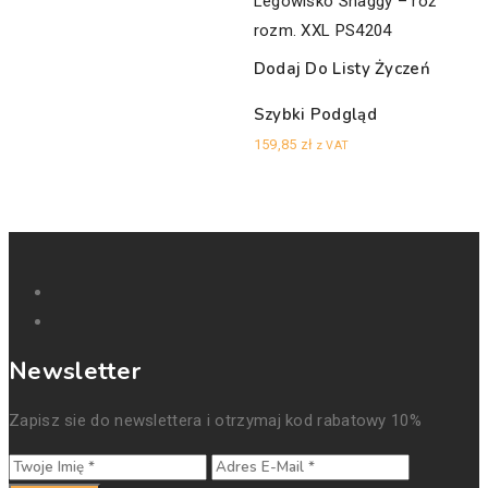
Legowisko Shaggy – róż
rozm. XXL PS4204
Dodaj Do Listy Życzeń
Szybki Podgląd
159,85
zł
z VAT
Newsletter
Zapisz sie do newslettera i otrzymaj kod rabatowy 10%