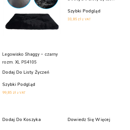
Szybki Podgląd
33,85
zł
z VAT
Legowisko Shaggy – czarny
rozm. XL PS4105
Dodaj Do Listy Życzeń
Szybki Podgląd
99,85
zł
z VAT
Dodaj Do Koszyka
Dowiedz Się Więcej