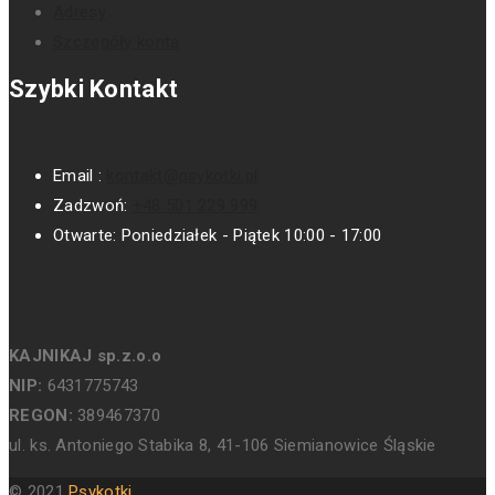
Adresy
Szczegóły konta
Szybki Kontakt
Email :
kontakt@psykotki.pl
Zadzwoń:
+48 501 229 999
Otwarte:
Poniedziałek - Piątek 10:00 - 17:00
KAJNIKAJ sp.z.o.o
NIP:
6431775743
REGON:
389467370
ul. ks. Antoniego Stabika 8, 41-106 Siemianowice Śląskie
© 2021
Psykotki