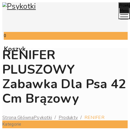
Przeł
Menu
0
Koszyk
RENIFER
PLUSZOWY
Zabawka Dla Psa 42
Cm Brązowy
Strona Główna
Psykotki
/
Produkty
/
RENIFER
PLUSZOWY Zabawka Dla Psa 42 Cm Brązowy
Kategorie