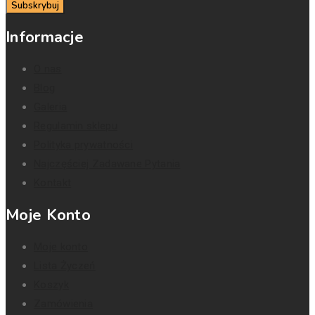
Subskrybuj
Informacje
O nas
Blog
Galeria
Regulamin sklepu
Polityka prywatności
Najczęściej Zadawane Pytania
Kontakt
Moje Konto
Moje konto
Lista Życzeń
Koszyk
Zamówienia