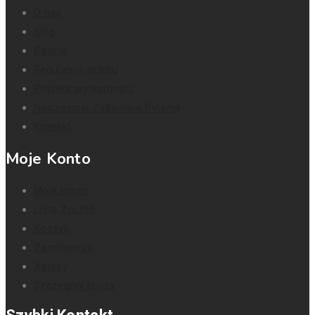
O nas
Blog
Galeria
Regulamin sklepu
Polityka prywatności
Najczęściej Zadawane Pytania
Kontakt
Moje Konto
Moje konto
Lista Życzeń
Koszyk
Zamówienia
Adresy
Szczegóły konta