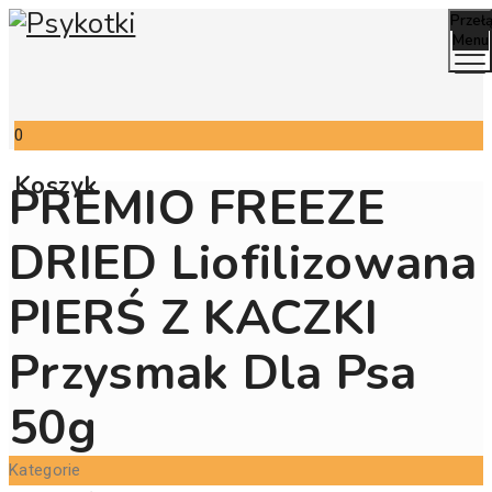
Przeł
Menu
0
Koszyk
PREMIO FREEZE
DRIED Liofilizowana
PIERŚ Z KACZKI
Przysmak Dla Psa
50g
Kategorie