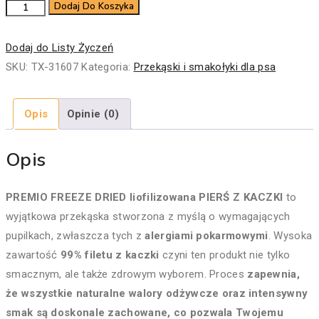
ilość
Dodaj Do Koszyka
PREMIO
FREEZE
Dodaj do Listy Życzeń
DRIED
SKU:
TX-31607
Kategoria:
Przekąski i smakołyki dla psa
liofilizowana
PIERŚ
Opis
Opinie (0)
Z
KACZKI
Opis
przysmak
dla
PREMIO FREEZE DRIED liofilizowana PIERŚ Z KACZKI
to
psa
wyjątkowa przekąska stworzona z myślą o wymagających
50g
pupilkach, zwłaszcza tych z
alergiami pokarmowymi
. Wysoka
zawartość
99% filetu z kaczki
czyni ten produkt nie tylko
smacznym, ale także zdrowym wyborem. Proces
zapewnia,
że wszystkie naturalne walory odżywcze oraz intensywny
smak są doskonale zachowane, co pozwala Twojemu