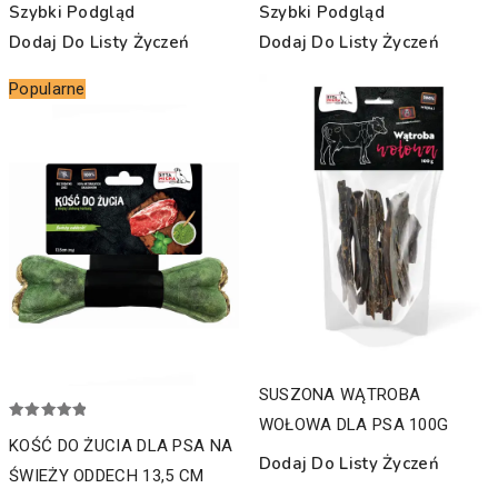
Szybki Podgląd
Szybki Podgląd
Dodaj Do Listy Życzeń
Dodaj Do Listy Życzeń
Popularne
SUSZONA WĄTROBA
WOŁOWA DLA PSA 100G
Oceniono
5.00
KOŚĆ DO ŻUCIA DLA PSA NA
na 5
Dodaj Do Listy Życzeń
ŚWIEŻY ODDECH 13,5 CM