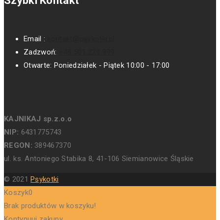
Szybki Kontakt
Email :
kontakt@psykotki.pl
Zadzwoń:
+48 501 229 999
Otwarte:
Poniedziałek - Piątek 10:00 - 17:00
KAJNIKAJ sp.z.o.o
NIP:
6431775743
REGON:
389467370
ul. ks. Antoniego Stabika 8, 41-106 Siemianowice Śląskie
© 2021
Psykotki
Koszyk
0
Brak produktów w koszyku!
Kontynuuj zakupy