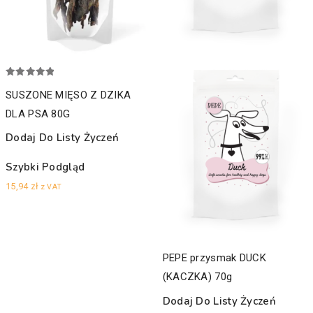
Oceniono
5.00
SUSZONE MIĘSO Z DZIKA
na 5
DLA PSA 80G
Dodaj Do Listy Życzeń
Szybki Podgląd
15,94
zł
z VAT
PEPE przysmak DUCK
(KACZKA) 70g
Dodaj Do Listy Życzeń