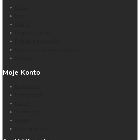
O nas
Blog
Galeria
Regulamin sklepu
Polityka prywatności
Najczęściej Zadawane Pytania
Kontakt
Moje Konto
Moje konto
Lista Życzeń
Koszyk
Zamówienia
Adresy
Szczegóły konta