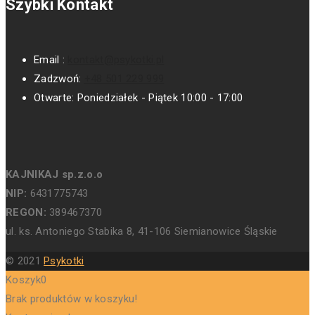
Szybki Kontakt
Email :
kontakt@psykotki.pl
Zadzwoń:
+48 501 229 999
Otwarte:
Poniedziałek - Piątek 10:00 - 17:00
KAJNIKAJ sp.z.o.o
NIP:
6431775743
REGON:
389467370
ul. ks. Antoniego Stabika 8, 41-106 Siemianowice Śląskie
© 2021
Psykotki
Koszyk
0
Brak produktów w koszyku!