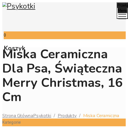
Przeł
Menu
0
Koszyk
Miska Ceramiczna
Dla Psa, Świąteczna
Merry Christmas, 16
Cm
Strona Główna
Psykotki
/
Produkty
/
Miska Ceramiczna
Dla Psa, Świąteczna Merry Christmas, 16 Cm
Kategorie