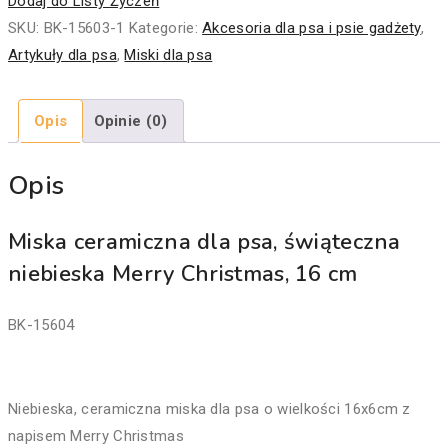
Dodaj do Listy Życzeń
dla
SKU:
BK-15603-1
Kategorie:
Akcesoria dla psa i psie gadżety
,
psa,
Artykuły dla psa
,
Miski dla psa
świąteczna
Merry
Opis
Opinie (0)
Christmas,
16
Opis
cm
Miska ceramiczna dla psa, świąteczna
niebieska Merry Christmas, 16 cm
BK-15604
Niebieska, ceramiczna miska dla psa o wielkości 16x6cm z
napisem Merry Christmas