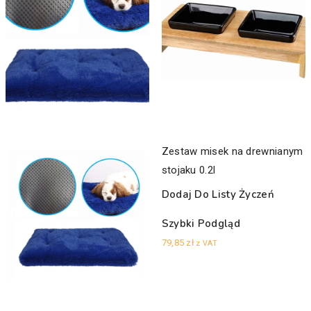
Zestaw misek na drewnianym
stojaku 0.2l
Dodaj Do Listy Życzeń
Szybki Podgląd
79,85
zł
z VAT