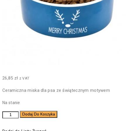
26,85
zł
z VAT
Ceramiczna miska dla psa ze świątecznym motywem
Na stanie
ilość
Dodaj Do Koszyka
Miska
ceramiczna