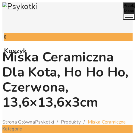
Przeł
Menu
0
Koszyk
Miska Ceramiczna
Dla Kota, Ho Ho Ho,
Czerwona,
13,6×13,6x3cm
Strona Główna
Psykotki
/
Produkty
/
Miska Ceramiczna
Dla Kota, Ho Ho Ho, Czerwona, 13,6×13,6x3cm
Kategorie