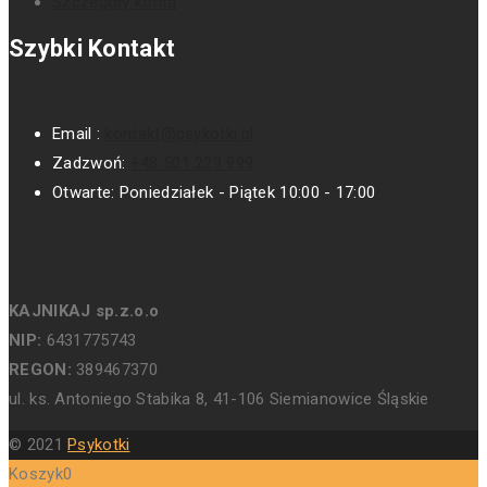
Szczegóły konta
Szybki Kontakt
Email :
kontakt@psykotki.pl
Zadzwoń:
+48 501 229 999
Otwarte:
Poniedziałek - Piątek 10:00 - 17:00
KAJNIKAJ sp.z.o.o
NIP:
6431775743
REGON:
389467370
ul. ks. Antoniego Stabika 8, 41-106 Siemianowice Śląskie
© 2021
Psykotki
Koszyk
0