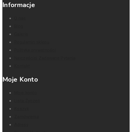
Informacje
O nas
Blog
Galeria
Regulamin sklepu
Polityka prywatności
Najczęściej Zadawane Pytania
Kontakt
Moje Konto
Moje konto
Lista Życzeń
Koszyk
Zamówienia
Adresy