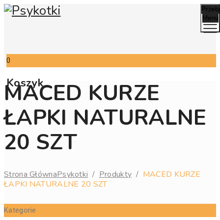
Przeł
Menu
0
Koszyk
MACED KURZE
ŁAPKI NATURALNE
20 SZT
Strona Główna
Psykotki
/
Produkty
/
MACED KURZE
ŁAPKI NATURALNE 20 SZT
Kategorie