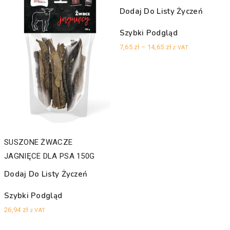
Dodaj Do Listy Życzeń
Szybki Podgląd
Zakres
7,65
zł
–
14,65
zł
z VAT
cen:
od
7,65 zł
do
14,65 zł
SUSZONE ŻWACZE
JAGNIĘCE DLA PSA 150G
Dodaj Do Listy Życzeń
Szybki Podgląd
26,94
zł
z VAT