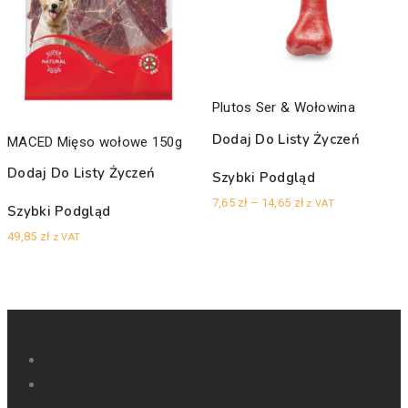
Plutos Ser & Wołowina
Dodaj Do Listy Życzeń
MACED Mięso wołowe 150g
Dodaj Do Listy Życzeń
Szybki Podgląd
Zakres
7,65
zł
–
14,65
zł
z VAT
Szybki Podgląd
cen:
49,85
zł
z VAT
od
7,65 zł
do
14,65 zł