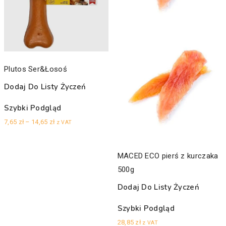
Plutos Ser&Łosoś
Dodaj Do Listy Życzeń
Szybki Podgląd
Zakres
7,65
zł
–
14,65
zł
z VAT
cen:
od
MACED ECO pierś z kurczaka
7,65 zł
500g
do
Dodaj Do Listy Życzeń
14,65 zł
Szybki Podgląd
28,85
zł
z VAT