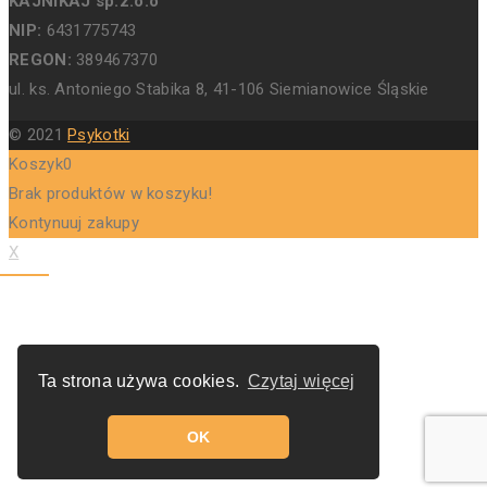
KAJNIKAJ sp.z.o.o
NIP:
6431775743
REGON:
389467370
ul. ks. Antoniego Stabika 8, 41-106 Siemianowice Śląskie
© 2021
Psykotki
Koszyk
0
Brak produktów w koszyku!
Kontynuuj zakupy
X
Ta strona używa cookies.
Czytaj więcej
OK