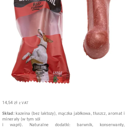
14,54
zł
z VAT
Skład
:
kazeina (bez laktozy), mączka jabłkowa, tłuszcz, aromat i
minerały (w tym sól
i wapń). Naturalne dodatki: barwnik, konserwanty,