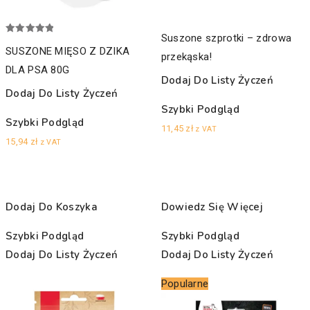
Suszone szprotki – zdrowa
Oceniono
5.00
SUSZONE MIĘSO Z DZIKA
przekąska!
na 5
DLA PSA 80G
Dodaj Do Listy Życzeń
Dodaj Do Listy Życzeń
Szybki Podgląd
Szybki Podgląd
11,45
zł
z VAT
15,94
zł
z VAT
Dodaj Do Koszyka
Dowiedz Się Więcej
Szybki Podgląd
Szybki Podgląd
Dodaj Do Listy Życzeń
Dodaj Do Listy Życzeń
Popularne