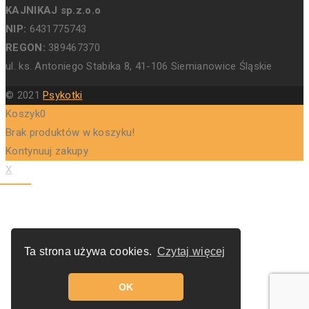
KAJNIKAJ sp.z.o.o
NIP:
6431775743
REGON:
389467370
ul. ks. Antoniego Stabika 8, 41-106 Siemianowice Śląskie
© 2021
Psykotki
Koszyk
0
Brak produktów w koszyku!
Kontynuuj zakupy
X
Ta strona używa cookies.
Czytaj więcej
OK