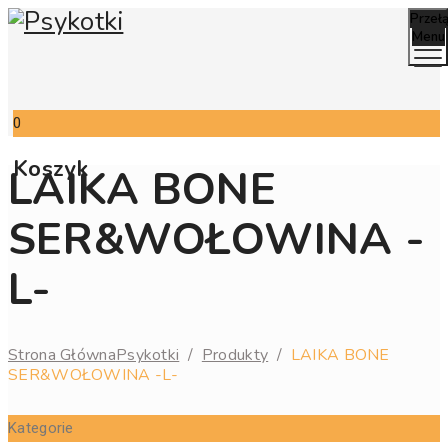
Przeł
Menu
0
Koszyk
LAIKA BONE
SER&WOŁOWINA -
L-
Strona Główna
Psykotki
/
Produkty
/
LAIKA BONE
SER&WOŁOWINA -L-
Kategorie