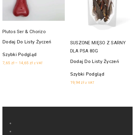
Plutos Ser & Chorizo
Dodaj Do Listy Życzeń
SUSZONE MIĘSO Z SARNY
DLA PSA 80G
Szybki Podgląd
Dodaj Do Listy Życzeń
Zakres
7,65
zł
–
14,65
zł
z VAT
cen:
Szybki Podgląd
od
19,94
zł
z VAT
7,65 zł
do
14,65 zł