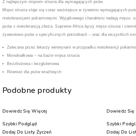
Z najlepszym mięsem strusia dla wymagających psów.
Mięso strusia staje się coraz ważniejsze w żywieniu wymagających psów
nietolerancjami pokarmowymi. Wyjątkowego charakteru nadają mięsu: sz
psów z nietolerancją zboża. Supreme Africa łączy mięso strusia i ziem
żywieniowo psów o specyficznych potrzebach – oraz dla wszystkich sma
Zalecana przez lekarzy weterynarii w przypadku nietolerancji pokarm
Monobiałkowa – na bazie mięsa strusia
Bezzbożowa i bezglutenowa
Również dla psów wrażliwych
Podobne produkty
Dowiedz Się Więcej
Dowiedz Się
Szybki Podgląd
Szybki Podg
Dodaj Do Listy Życzeń
Dodaj Do Lis