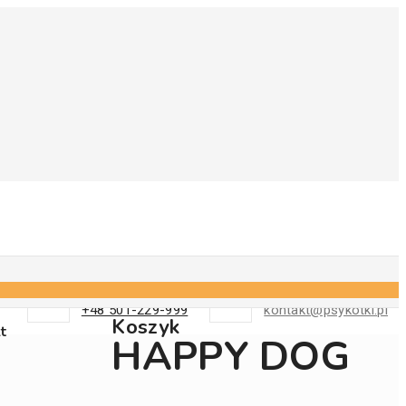
Telefon
E-Mail
+48 501-229-999
kontakt@psykotki.pl
Koszyk
t
HAPPY DOG