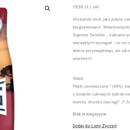
19,90
zł
z VAT
Afrykański struś jako jedyne zw
bezglutenowymi. Weterynaryjnie 
Supreme Sensible – kulinarna p
niezwykłych wymagań – to nie t
dobrze przyswajalnego, ale tak
wrażliwych.
Skład:
Płatki ziemniaczane * (48%), bia
z buraków cukrowych (odcukrzona)
morska, drożdże (wyciąg)*. (* S
Brak w magazynie
Dodaj do Listy Życzeń