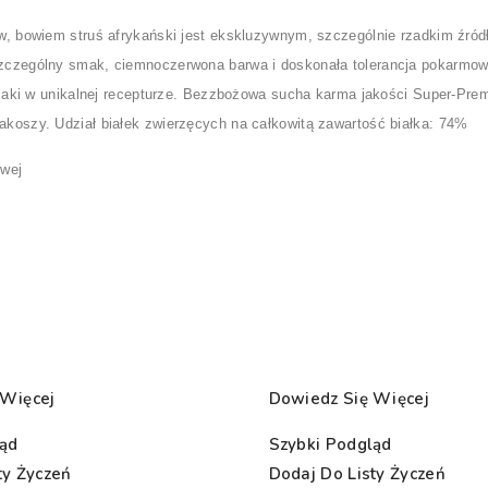
, bowiem struś afrykański jest ekskluzywnym, szczególnie rzadkim źródł
czególny smak, ciemnoczerwona barwa i doskonała tolerancja pokarmowa.
niaki w unikalnej recepturze. Bezzbożowa sucha karma jakości Super-Prem
koszy. Udział białek zwierzęcych na całkowitą zawartość białka: 74%
owej
 Więcej
Dowiedz Się Więcej
ląd
Szybki Podgląd
ty Życzeń
Dodaj Do Listy Życzeń