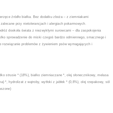
ierzęce źródło białka. Bez dodatku zboża – z ziemniakami
zalecane przy nietolerancjach i alergiach pokarmowych.
odróż dookoła świata z niezwykłymi surowcami – dla zaspokojenia
ylko sprowadzenie do miski czegoś bardzo odmiennego, smacznego i
że rozwiązanie problemów z żywieniem psów wymagających i
łko strusie * (18%), białko ziemniaczane *, olej słonecznikowy, melasa
 *, hydrolizat z wątroby, wytłoki z jabłek * (0,8%), olej rzepakowy, sól
uszone)