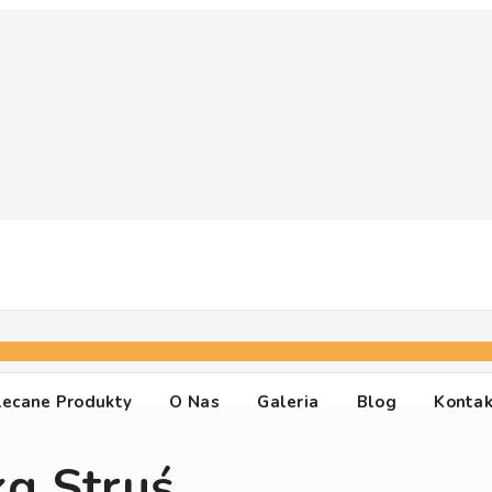
lecane Produkty
O Nas
Galeria
Blog
Kontak
g Struś