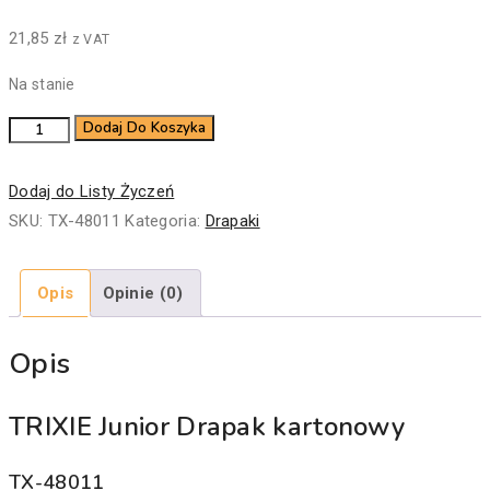
21,85
zł
z VAT
Na stanie
ilość
Dodaj Do Koszyka
Drapak
kartonowy
Dodaj do Listy Życzeń
Junior,
SKU:
TX-48011
Kategoria:
Drapaki
38
×
Opis
Opinie (0)
6
×
Opis
18
cm,
TRIXIE Junior Drapak kartonowy
jasnoszary
TX-48011