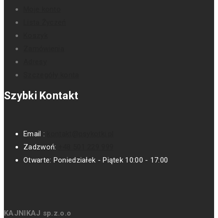
Moje konto
Lista Życzeń
Koszyk
Zamówienia
Adresy
Szczegóły konta
Szybki Kontakt
Email :
kontakt@psykotki.pl
Zadzwoń:
+48 501 229 999
Otwarte:
Poniedziałek - Piątek 10:00 - 17:00
KAJNIKAJ sp.z.o.o